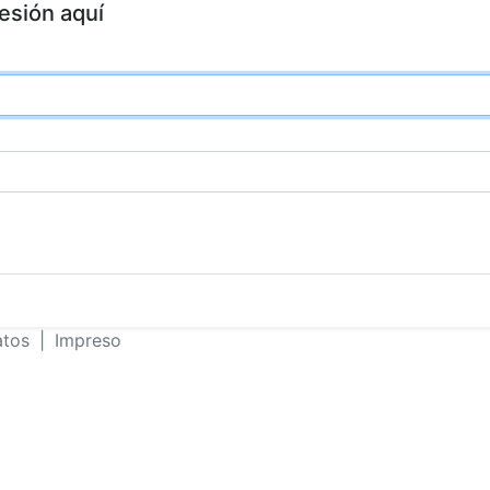
sesión aquí
atos
|
Impreso